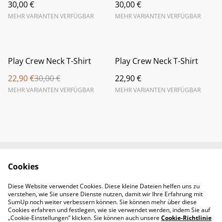
30,00 €
30,00 €
MEHR VARIANTEN VERFÜGBAR
MEHR VARIANTEN VERFÜGBAR
%
Play Crew Neck T-Shirt
Play Crew Neck T-Shirt
22,90 €
30,00 €
22,90 €
MEHR VARIANTEN VERFÜGBAR
MEHR VARIANTEN VERFÜGBAR
Cookies
Newsletter &
Contact Us
Öffnungszeiten
Diese Website verwendet Cookies. Diese kleine Dateien helfen uns zu
Legal Terms
Privacy Policy
verstehen, wie Sie unsere Dienste nutzen, damit wir Ihre Erfahrung mit
Cookie Policy
SumUp noch weiter verbessern können. Sie können mehr über diese
Cookies erfahren und festlegen, wie sie verwendet werden, indem Sie auf
„Cookie-Einstellungen” klicken. Sie können auch unsere
Cookie-Richtlinie