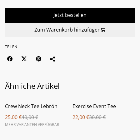
Jetzt bestellen
Zum Warenkorb hinzufügen
TEILEN
Ähnliche Artikel
%
%
Crew Neck Tee Lebrón
Exercise Event Tee
25,00 €
40,00 €
22,00 €
30,00 €
MEHR VARIANTEN VERFÜGBAR