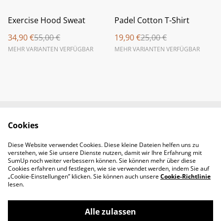
%
%
Exercise Hood Sweat
Padel Cotton T-Shirt
34,90 €
55,00 €
19,90 €
25,00 €
MEHR VARIANTEN VERFÜGBAR
MEHR VARIANTEN VERFÜGBAR
Cookies
Newsletter &
Contact Us
Öffnungszeiten
Diese Website verwendet Cookies. Diese kleine Dateien helfen uns zu
Legal Terms
Privacy Policy
verstehen, wie Sie unsere Dienste nutzen, damit wir Ihre Erfahrung mit
Cookie Policy
SumUp noch weiter verbessern können. Sie können mehr über diese
Cookies erfahren und festlegen, wie sie verwendet werden, indem Sie auf
„Cookie-Einstellungen” klicken. Sie können auch unsere
Cookie-Richtlinie
lesen.
Alle zulassen