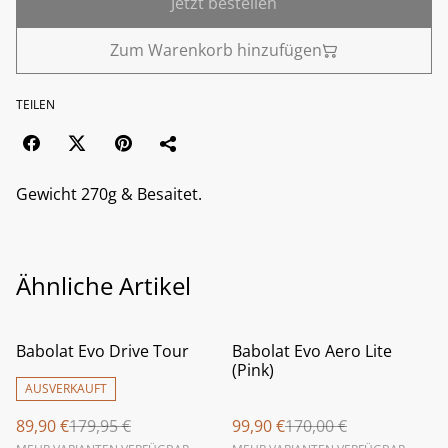
Jetzt bestellen
Zum Warenkorb hinzufügen
TEILEN
Gewicht 270g & Besaitet.
Ähnliche Artikel
%
%
Babolat Evo Drive Tour
Babolat Evo Aero Lite
(Pink)
AUSVERKAUFT
89,90 €
179,95 €
99,90 €
170,00 €