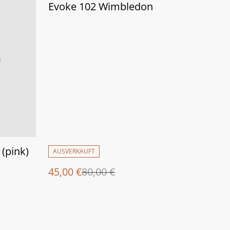
%
Evoke 102 Wimbledon
 (pink)
AUSVERKAUFT
45,00 €
80,00 €