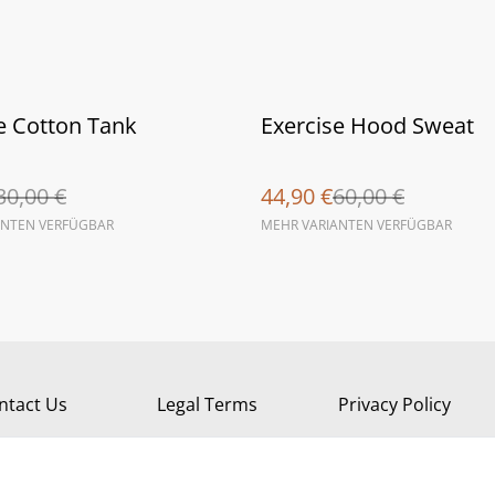
%
e Cotton Tank
Exercise Hood Sweat
30,00 €
44,90 €
60,00 €
ANTEN VERFÜGBAR
MEHR VARIANTEN VERFÜGBAR
ntact Us
Legal Terms
Privacy Policy