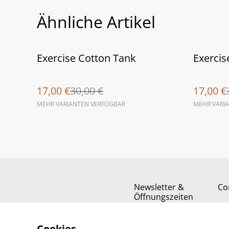
Ähnliche Artikel
%
%
Exercise Cotton Tank
Exercis
17,00 €
30,00 €
17,00 €
MEHR VARIANTEN VERFÜGBAR
MEHR VARI
Newsletter &
Co
Öffnungszeiten
Cookies