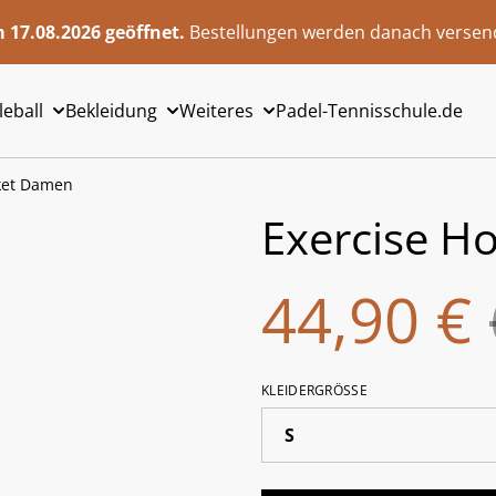
 17.08.2026 geöffnet.
Bestellungen werden danach versend
leball
Bekleidung
Weiteres
Padel-Tennisschule.de
cket Damen
Exercise H
44,90 €
KLEIDERGRÖSSE