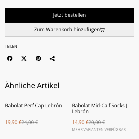
Jetzt bestellen
Zum Warenkorb hinzufügen
TEILEN
Ähnliche Artikel
%
%
Babolat Perf Cap Lebrón
Babolat Mid-Calf Socks J.
Lebrón
19,90 €
24,00 €
14,90 €
20,00 €
MEHR VARIANTEN VERFÜGBAR