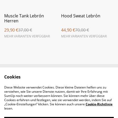
%
%
Muscle Tank Lebrón
Hood Sweat Lebrón
Herren
29,90 €
37,00 €
44,90 €
70,00 €
MEHR VARIANTEN VERFÜGBAR
MEHR VARIANTEN VERFÜGBAR
Cookies
Newsletter &
Contact Us
Öffnungszeiten
Diese Website verwendet Cookies. Diese kleine Dateien helfen uns zu
Legal Terms
Privacy Policy
verstehen, wie Sie unsere Dienste nutzen, damit wir Ihre Erfahrung mit
Cookie Policy
SumUp noch weiter verbessern können. Sie können mehr über diese
Cookies erfahren und festlegen, wie sie verwendet werden, indem Sie auf
„Cookie-Einstellungen” klicken. Sie können auch unsere
Cookie-Richtlinie
lesen.