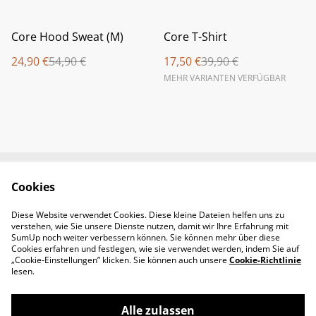
%
%
Core Hood Sweat (M)
Core T-Shirt
24,90 €
54,90 €
17,50 €
39,90 €
MEHR VARIANTEN VERFÜGBAR
Cookies
Newsletter &
Contact Us
Öffnungszeiten
Diese Website verwendet Cookies. Diese kleine Dateien helfen uns zu
Legal Terms
Privacy Policy
verstehen, wie Sie unsere Dienste nutzen, damit wir Ihre Erfahrung mit
Cookie Policy
SumUp noch weiter verbessern können. Sie können mehr über diese
Cookies erfahren und festlegen, wie sie verwendet werden, indem Sie auf
„Cookie-Einstellungen” klicken. Sie können auch unsere
Cookie-Richtlinie
lesen.
Alle zulassen