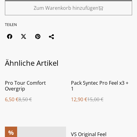
Zum Warenkorb hinzufügen
TEILEN
Ähnliche Artikel
%
%
Pro Tour Comfort
Pack Syntec Pro Feel x3 +
Overgrip
1
6,50 €
8,50 €
12,90 €
15,00 €
%
%
VS Original Feel