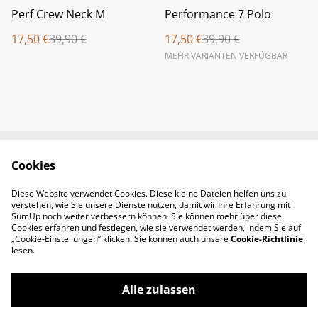
%
%
Perf Crew Neck M
Performance 7 Polo
17,50 €
39,90 €
17,50 €
39,90 €
MEHR VARIANTEN VERFÜGBAR
Cookies
Newsletter &
Contact Us
Öffnungszeiten
Diese Website verwendet Cookies. Diese kleine Dateien helfen uns zu
Legal Terms
Privacy Policy
verstehen, wie Sie unsere Dienste nutzen, damit wir Ihre Erfahrung mit
Cookie Policy
SumUp noch weiter verbessern können. Sie können mehr über diese
Cookies erfahren und festlegen, wie sie verwendet werden, indem Sie auf
„Cookie-Einstellungen” klicken. Sie können auch unsere
Cookie-Richtlinie
lesen.
Alle zulassen
©
2026
Padel-Tennisshop