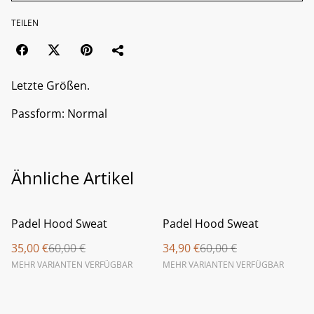
TEILEN
Letzte Größen.
Passform: Normal
Ähnliche Artikel
%
%
Padel Hood Sweat
Padel Hood Sweat
35,00 €
60,00 €
34,90 €
60,00 €
MEHR VARIANTEN VERFÜGBAR
MEHR VARIANTEN VERFÜGBAR