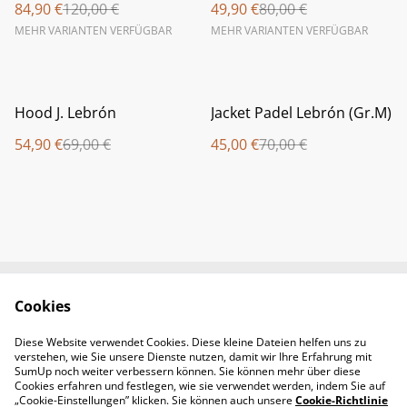
84,90 €
120,00 €
49,90 €
80,00 €
MEHR VARIANTEN VERFÜGBAR
MEHR VARIANTEN VERFÜGBAR
%
%
Hood J. Lebrón
Jacket Padel Lebrón (Gr.M)
54,90 €
69,00 €
45,00 €
70,00 €
Cookies
Newsletter &
Contact Us
Öffnungszeiten
Diese Website verwendet Cookies. Diese kleine Dateien helfen uns zu
Legal Terms
Privacy Policy
verstehen, wie Sie unsere Dienste nutzen, damit wir Ihre Erfahrung mit
Cookie Policy
SumUp noch weiter verbessern können. Sie können mehr über diese
Cookies erfahren und festlegen, wie sie verwendet werden, indem Sie auf
„Cookie-Einstellungen” klicken. Sie können auch unsere
Cookie-Richtlinie