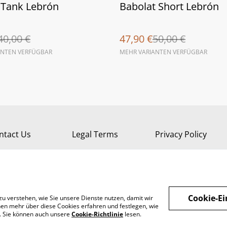
%
 Tank Lebrón
Babolat Short Lebrón
40,00 €
47,90 €
50,00 €
ANTEN VERFÜGBAR
MEHR VARIANTEN VERFÜGBAR
ntact Us
Legal Terms
Privacy Policy
Cookie-Ei
zu verstehen, wie Sie unsere Dienste nutzen, damit wir
en mehr über diese Cookies erfahren und festlegen, wie
n. Sie können auch unsere
Cookie-Richtlinie
lesen.