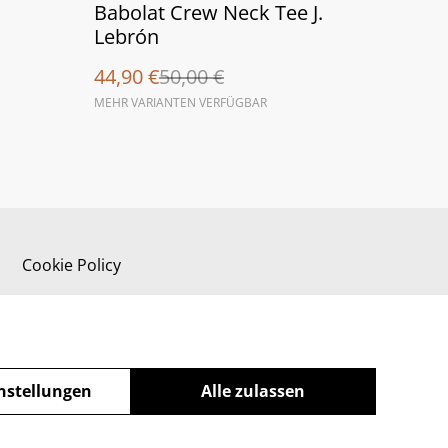
%
Babolat Crew Neck Tee J.
Lebrón
44,90 €
50,00 €
MEHR VARIANTEN VERFÜGBAR
Cookie Policy
nstellungen
Alle zulassen
powered by