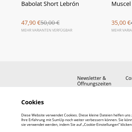
%
%
Babolat Short Lebrón
Muscel
47,90 €
50,00 €
35,00 €
MEHR VARIANTEN VERFÜGBAR
MEHR VARI
Newsletter &
Co
Öffnungszeiten
Cookies
Diese Website verwendet Cookies. Diese kleine Dateien helfen uns 
Ihre Erfahrung mit SumUp noch weiter verbessern können. Sie könn
sie verwendet werden, indem Sie auf „Cookie-Einstellungen” klicke
©
2026
Padel-Tennisshop