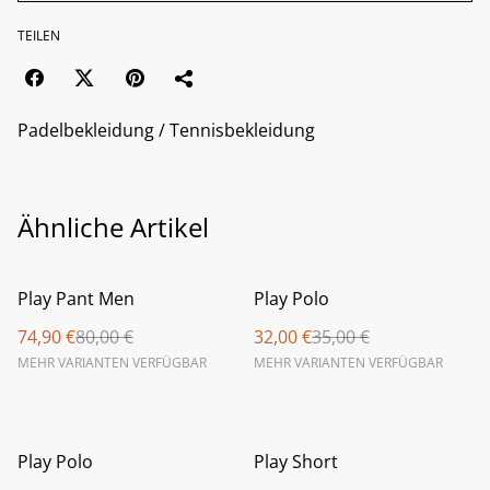
TEILEN
Padelbekleidung / Tennisbekleidung
Ähnliche Artikel
%
%
Play Pant Men
Play Polo
74,90 €
80,00 €
32,00 €
35,00 €
MEHR VARIANTEN VERFÜGBAR
MEHR VARIANTEN VERFÜGBAR
%
%
Play Polo
Play Short