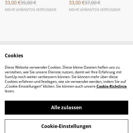
33,00 €
35,00 €
33,00 €
37,00 €
MEHR VARIANTEN VERFÜGBAR
MEHR VARIANTEN VERFÜGBAR
Cookies
Newsletter &
Contact Us
Öffnungszeiten
Diese Website verwendet Cookies. Diese kleine Dateien helfen uns zu
Legal Terms
Privacy Policy
verstehen, wie Sie unsere Dienste nutzen, damit wir Ihre Erfahrung mit
Cookie Policy
SumUp noch weiter verbessern können. Sie können mehr über diese
Cookies erfahren und festlegen, wie sie verwendet werden, indem Sie auf
„Cookie-Einstellungen” klicken. Sie können auch unsere
Cookie-Richtlinie
lesen.
Alle zulassen
©
2026
Padel-Tennisshop
Cookie-Einstellungen
powered by