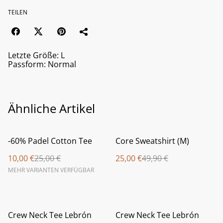
TEILEN
Letzte Größe: L
Passform: Normal
Ähnliche Artikel
%
%
-60% Padel Cotton Tee
Core Sweatshirt (M)
10,00 €
25,00 €
25,00 €
49,90 €
MEHR VARIANTEN VERFÜGBAR
%
%
Crew Neck Tee Lebrón
Crew Neck Tee Lebrón