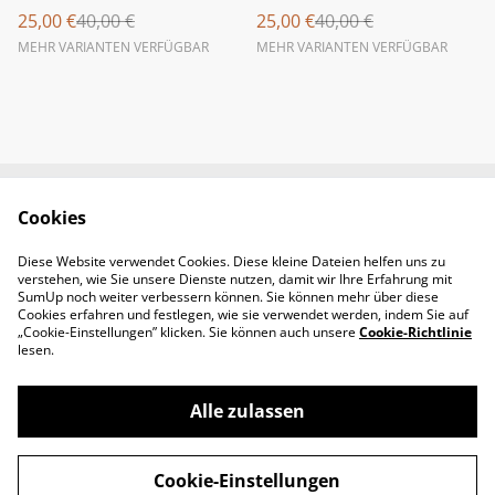
25,00 €
40,00 €
25,00 €
40,00 €
MEHR VARIANTEN VERFÜGBAR
MEHR VARIANTEN VERFÜGBAR
Cookies
Newsletter &
Contact Us
Öffnungszeiten
Diese Website verwendet Cookies. Diese kleine Dateien helfen uns zu
Legal Terms
Privacy Policy
verstehen, wie Sie unsere Dienste nutzen, damit wir Ihre Erfahrung mit
Cookie Policy
SumUp noch weiter verbessern können. Sie können mehr über diese
Cookies erfahren und festlegen, wie sie verwendet werden, indem Sie auf
„Cookie-Einstellungen” klicken. Sie können auch unsere
Cookie-Richtlinie
lesen.
Alle zulassen
©
2026
Padel-Tennisshop
Cookie-Einstellungen
powered by