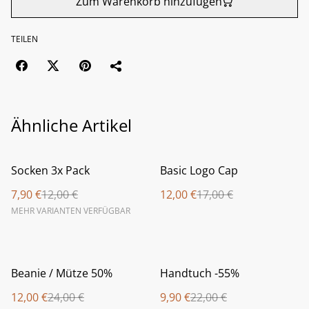
Zum Warenkorb hinzufügen
TEILEN
Ähnliche Artikel
%
%
Socken 3x Pack
Basic Logo Cap
7,90 €
12,00 €
12,00 €
17,00 €
MEHR VARIANTEN VERFÜGBAR
%
%
Beanie / Mütze 50%
Handtuch -55%
12,00 €
24,00 €
9,90 €
22,00 €