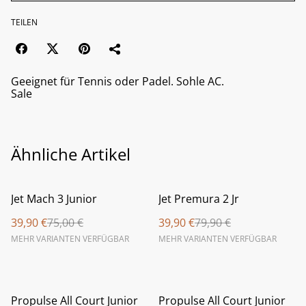
TEILEN
Geeignet für Tennis oder Padel. Sohle AC.
Sale
Ähnliche Artikel
%
%
Jet Mach 3 Junior
Jet Premura 2 Jr
39,90 €
75,00 €
39,90 €
79,90 €
MEHR VARIANTEN VERFÜGBAR
MEHR VARIANTEN VERFÜGBAR
%
%
Propulse All Court Junior
Propulse All Court Junior