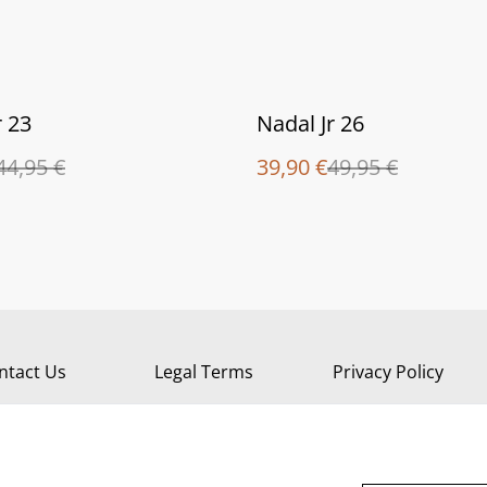
%
r 23
Nadal Jr 26
44,95 €
39,90 €
49,95 €
ntact Us
Legal Terms
Privacy Policy