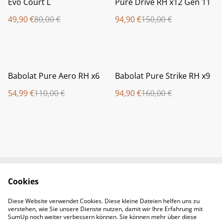
Evo Court L
Pure Drive RH x12 Gen 11
49,90 €
80,00 €
94,90 €
150,00 €
%
%
Babolat Pure Aero RH x6
Babolat Pure Strike RH x9
54,99 €
110,00 €
94,90 €
160,00 €
Cookies
Newsletter &
Contact Us
Öffnungszeiten
Diese Website verwendet Cookies. Diese kleine Dateien helfen uns zu
Legal Terms
Privacy Policy
verstehen, wie Sie unsere Dienste nutzen, damit wir Ihre Erfahrung mit
Cookie Policy
SumUp noch weiter verbessern können. Sie können mehr über diese