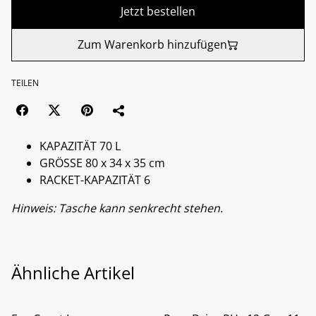
Jetzt bestellen
Zum Warenkorb hinzufügen
TEILEN
KAPAZITÄT 70 L
GRÖSSE 80 x 34 x 35 cm
RACKET-KAPAZITÄT 6
Hinweis: Tasche kann senkrecht stehen.
Ähnliche Artikel
%
%