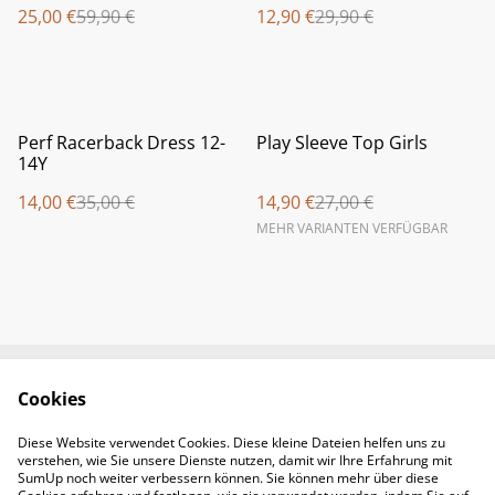
25,00 €
59,90 €
12,90 €
29,90 €
%
%
Perf Racerback Dress 12-
Play Sleeve Top Girls
14Y
14,00 €
35,00 €
14,90 €
27,00 €
MEHR VARIANTEN VERFÜGBAR
Cookies
Newsletter &
Contact Us
Öffnungszeiten
Diese Website verwendet Cookies. Diese kleine Dateien helfen uns zu
Legal Terms
Privacy Policy
verstehen, wie Sie unsere Dienste nutzen, damit wir Ihre Erfahrung mit
Cookie Policy
SumUp noch weiter verbessern können. Sie können mehr über diese