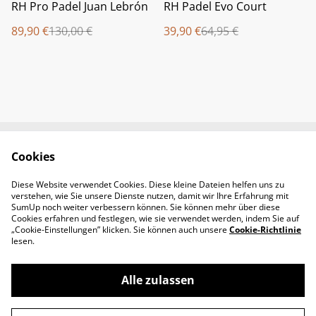
%
%
RH Pro Padel Juan Lebrón
RH Padel Evo Court
89,90 €
130,00 €
39,90 €
64,95 €
Cookies
Newsletter &
Contact Us
Öffnungszeiten
Diese Website verwendet Cookies. Diese kleine Dateien helfen uns zu
Legal Terms
Privacy Policy
verstehen, wie Sie unsere Dienste nutzen, damit wir Ihre Erfahrung mit
Cookie Policy
SumUp noch weiter verbessern können. Sie können mehr über diese
Cookies erfahren und festlegen, wie sie verwendet werden, indem Sie auf
„Cookie-Einstellungen” klicken. Sie können auch unsere
Cookie-Richtlinie
lesen.
Alle zulassen
©
2026
Padel-Tennisshop