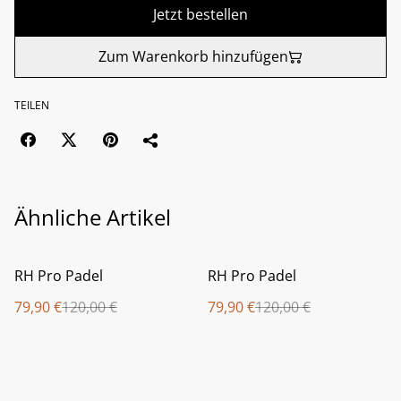
Jetzt bestellen
Zum Warenkorb hinzufügen
TEILEN
Ähnliche Artikel
%
%
RH Pro Padel
RH Pro Padel
79,90 €
120,00 €
79,90 €
120,00 €