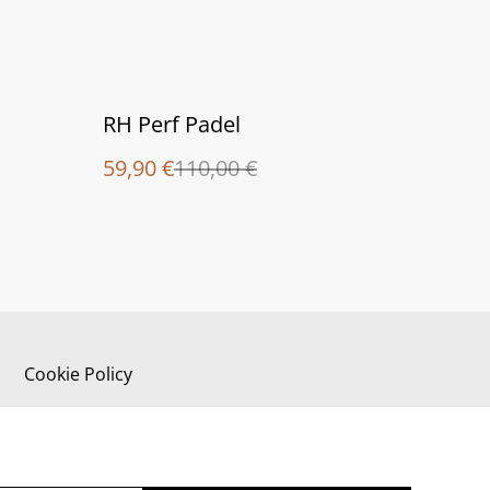
%
RH Perf Padel
59,90 €
110,00 €
Cookie Policy