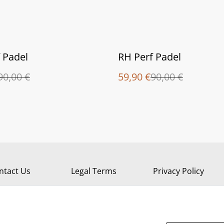
%
 Padel
RH Perf Padel
90,00 €
59,90 €
90,00 €
ntact Us
Legal Terms
Privacy Policy