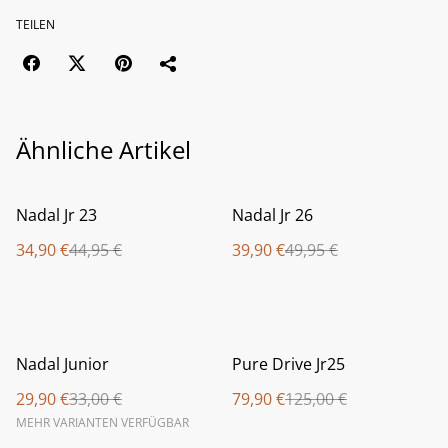
TEILEN
Ähnliche Artikel
%
%
Nadal Jr 23
Nadal Jr 26
34,90 €
44,95 €
39,90 €
49,95 €
%
%
Nadal Junior
Pure Drive Jr25
29,90 €
33,00 €
79,90 €
125,00 €
MEHR VARIANTEN VERFÜGBAR