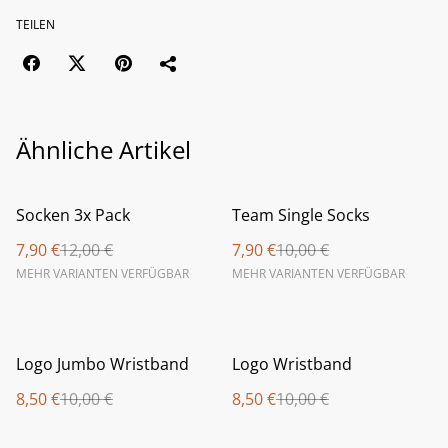
TEILEN
Ähnliche Artikel
%
%
Socken 3x Pack
Team Single Socks
7,90 €
12,00 €
7,90 €
10,00 €
MEHR VARIANTEN VERFÜGBAR
MEHR VARIANTEN VERFÜGBAR
%
%
Logo Jumbo Wristband
Logo Wristband
8,50 €
10,00 €
8,50 €
10,00 €