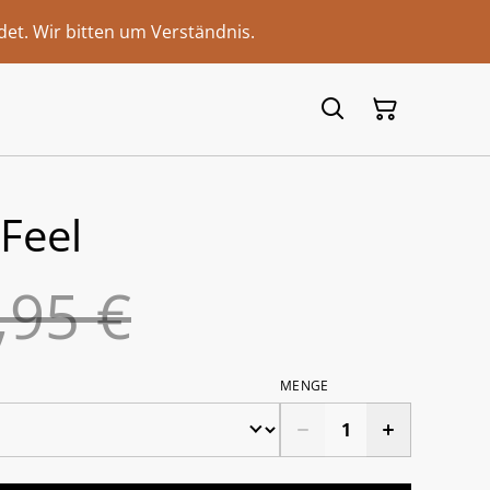
et. Wir bitten um Verständnis.
 Feel
,95 €
MENGE