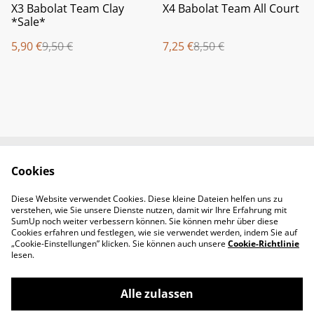
%
%
X3 Babolat Team Clay
X4 Babolat Team All Court
*Sale*
5,90 €
9,50 €
7,25 €
8,50 €
Cookies
Newsletter &
Contact Us
Öffnungszeiten
Diese Website verwendet Cookies. Diese kleine Dateien helfen uns zu
Legal Terms
Privacy Policy
verstehen, wie Sie unsere Dienste nutzen, damit wir Ihre Erfahrung mit
Cookie Policy
SumUp noch weiter verbessern können. Sie können mehr über diese
Cookies erfahren und festlegen, wie sie verwendet werden, indem Sie auf
„Cookie-Einstellungen” klicken. Sie können auch unsere
Cookie-Richtlinie
lesen.
Alle zulassen