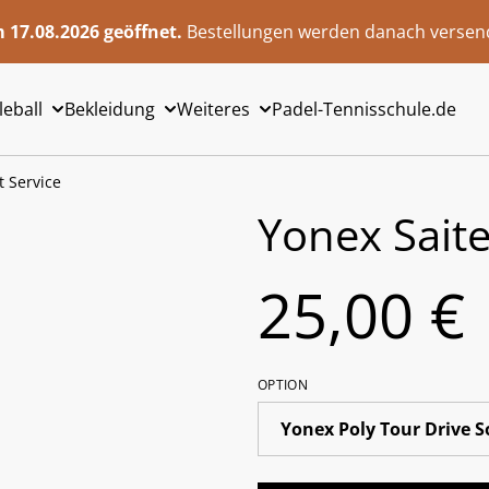
 17.08.2026 geöffnet.
Bestellungen werden danach versend
leball
Bekleidung
Weiteres
Padel-Tennisschule.de
t Service
Yonex Saite
25,00 €
OPTION