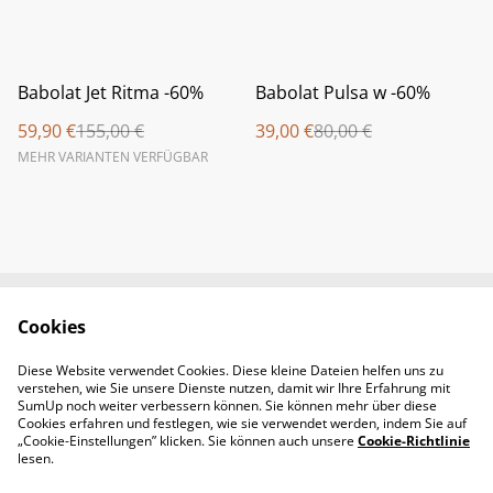
%
%
Babolat Jet Ritma -60%
Babolat Pulsa w -60%
59,90 €
155,00 €
39,00 €
80,00 €
MEHR VARIANTEN VERFÜGBAR
Cookies
Newsletter &
Contact Us
Öffnungszeiten
Diese Website verwendet Cookies. Diese kleine Dateien helfen uns zu
Legal Terms
Privacy Policy
verstehen, wie Sie unsere Dienste nutzen, damit wir Ihre Erfahrung mit
Cookie Policy
SumUp noch weiter verbessern können. Sie können mehr über diese
Cookies erfahren und festlegen, wie sie verwendet werden, indem Sie auf
„Cookie-Einstellungen” klicken. Sie können auch unsere
Cookie-Richtlinie
lesen.